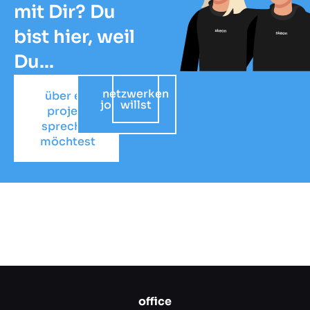
mit Dir? Du
bist hier, weil
Du...
netzwerken
auf
über ein
jobsuche
willst
projekt
bist
sprechen
möchtest
office