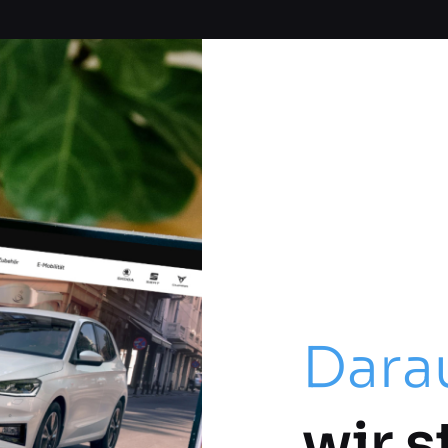
Dara
wir s