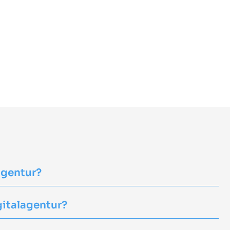
agentur?
gitalagentur?