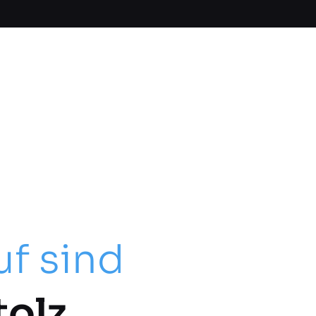
uf sind
tolz