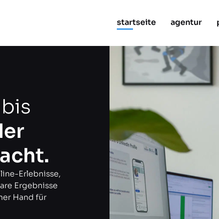
startseite
agentur
 bis
ler
acht.
line-Erlebnisse,
are Ergebnisse
ner Hand für