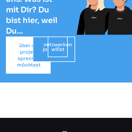
mit Dir? Du
bist hier, weil
Du...
netzwerken
auf
über ein
jobsuche
willst
projekt
bist
sprechen
möchtest