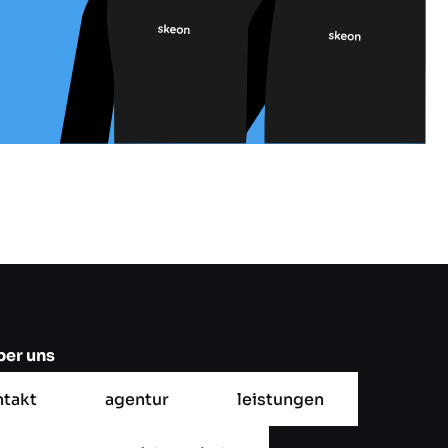
ber uns
takt
agentur
leistungen