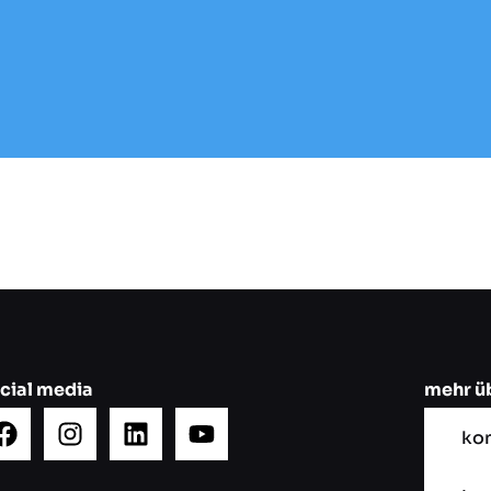
cial media
mehr ü
kon